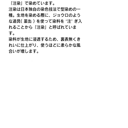
「注染」で染めています。
注染は日本独自の染色技法で型染めの一
種。生地を染める際に、ジョウロのよう
な道具( 薬缶 ) を使って染料を “注” ぎ入
れることから「注染」と呼ばれていま
す。
染料が生地に浸透するため、裏表無くき
れいに仕上がり、使うほどに柔らかな風
合いが増します。
※色合いはご覧いただく環境によって異
なる場合がございます。
※送料無料
サイズ
約巾36cm 長さ約90cm (両端切りっぱ
取り扱いの注意
なしのため前後します)
汗・雨等で濡れた場合、摩擦など、他の
特性
衣服に色移りすることがありますのでご