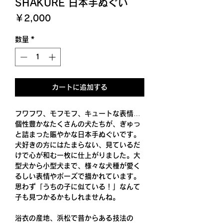
SHAKURE 日本手ぬぐい
価
￥2,000
格
数量
*
カートに追加する
フワフワ、モフモフ、キュートな表情…
個性豊かなたくさんの犬たちが、ぎゅっ
と詰まった賑やかな日本手ぬぐいです。
犬好きの方にはたまらない、見ているだ
けで心が和む一枚に仕上がりました。大
型犬から小型犬まで、様々な犬種が愛く
るしい表情やポーズで描かれています。
思わず「うちの子に似ている！」なんて
子も見つかるかもしれませんね。
浴衣の産地、浜松で昔からある技法の