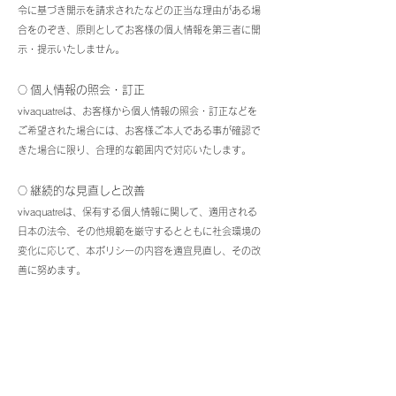
令に基づき開示を請求されたなどの正当な理由がある場
合をのぞき、原則としてお客様の個人情報を第三者に開
示・提示いたしません。
個人情報の照会・訂正​
○
vivaquatreは、お客様から個人情報の照会・訂正などを
ご希望された場合には、お客様ご本人である事が確認で
きた場合に限り、合理的な範囲内で対応いたします。
継続的な見直しと改善​
○
vivaquatreは、保有する個人情報に関して、適用される
日本の法令、その他規範を厳守するとともに社会環境の
変化に応じて、本ポリシーの内容を適宜見直し、その改
善に努めます。
個人情報取り扱いに関するお問い合わせ
○
​
個人情報の取り扱いについて、ご不明な点・ご要望がご
ざいましたら下記までお問い合わせください。
vivaquatre