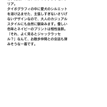
リア。
タイポグラフィの中に愛犬のシルエット
を溶け込ませた、主張しすぎないさりげ
ないデザインなので、大人のカジュアル
スタイルにも自然に馴染みます。優しい
色味とネイビーのプリントは相性抜群。
「それ、よく見るとジャックラッセ
ル？」なんて、お散歩仲間との会話も弾
みそうな一着です。
素材
綿 100% 6.5オンス天竺編み（コンパ
クトコーマ糸）