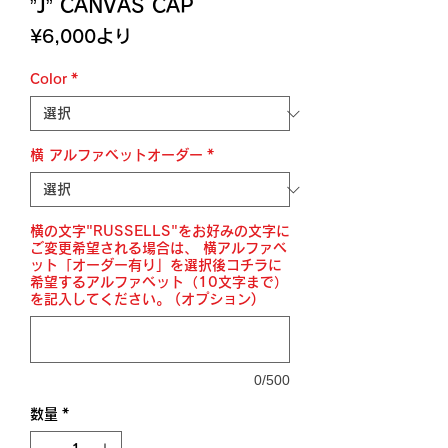
”J” CANVAS CAP
セ
¥6,000
より
ー
ル
Color
*
価
格
横 アルファベットオーダー
*
横の文字"RUSSELLS"をお好みの文字に
ご変更希望される場合は、 横アルファベ
ット「オーダー有り」を選択後コチラに
希望するアルファベット（10文字まで）
を記入してください。 (オプション)
0/500
数量
*