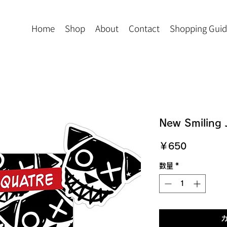
Home
Shop
About
Contact
Shopping Gui
New Smiling 
価
￥650
格
数量
*