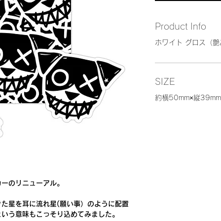
Product Info
ホワイト グロス（
SIZE
約横50mm×縦39mm
カーのリニューアル。
)でできた星を耳に流れ星(願い事）のように配置
という意味もこっそり込めてみました。