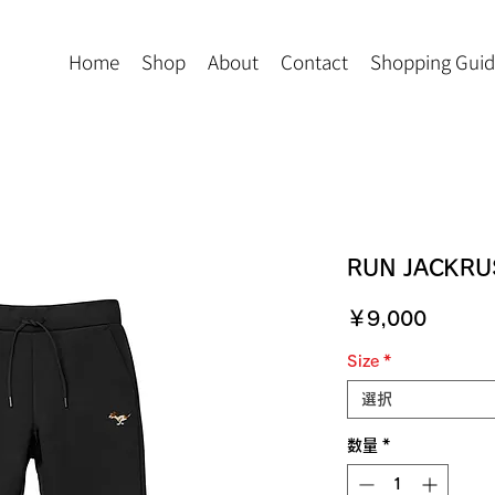
Home
Shop
About
Contact
Shopping Gui
RUN JACKRU
価
￥9,000
格
Size
*
選択
数量
*