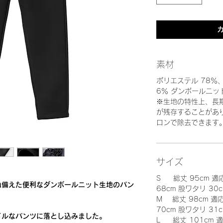
素材
ポリエステル 78％
6％ ダンボールニッ
※生地の特性上、長
が残存することがあ
ロンで除去できます
サイズ
S 総丈 95cm 適
ね備えた便利なダンボールニット生地のパン
68cm 股ワタリ 30c
M 総丈 98cm 適
70cm 股ワタリ 31c
イルなパンツに落とし込みました。
L 総丈 101cm 