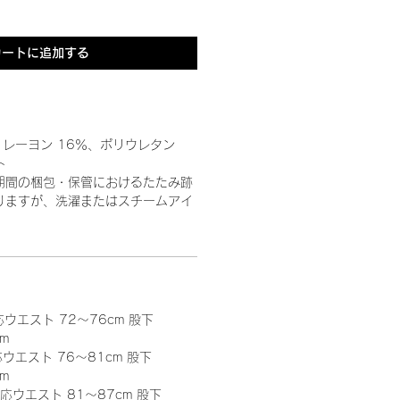
カートに追加する
、レーヨン 16％、ポリウレタン
ト
期間の梱包・保管におけるたたみ跡
りますが、洗濯またはスチームアイ
。
応ウエスト 72～76cm 股下
m
応ウエスト 76～81cm 股下
m
適応ウエスト 81～87cm 股下