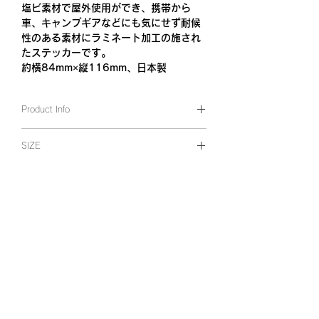
塩ビ素材で屋外使用ができ、携帯から
車、キャンプギアなどにも気にせず耐候
性のある素材にラミネート加工の施され
たステッカーです。
約横84mm×縦116mm、日本製
Product Info
ホワイト グロス（艶あり光沢塩ビ）
SIZE
約横84mm×縦116mm