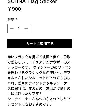
SCHNA Flag Sticker
価
￥900
格
数量
*
カートに追加する
赤いフラッグを掲げて颯爽と歩く、勇敢
で愛らしいミニチュアシュナウザーのス
テッカーです。 ヴィンテージのワッペン
を思わせるクラシックな色使いと、デフ
ォルメされたシルエットがとってもおし
ゃれ。愛車のウィンドウやキャリーケー
スに貼れば、愛犬との「お出かけ隊」の
目印にぴったりです！
シュナオーナーさんへのちょっとしたプ
レゼントにもおすすめです。