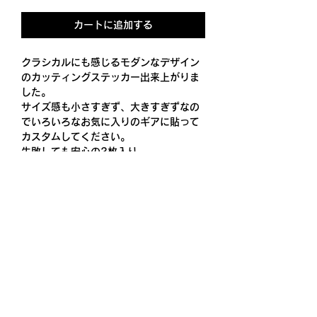
カートに追加する
クラシカルにも感じるモダンなデザイン
のカッティングステッカー出来上がりま
した。
サイズ感も小さすぎず、大きすぎずなの
でいろいろなお気に入りのギアに貼って
カスタムしてください。
失敗しても安心の2枚入り。
塩ビ素材で屋外使用ができる耐候性のあ
るカッティングシートステッカーです。
※ 名入れは13文字までプラス￥200に
なります。
※送料込
Product Info
スペシャル塩ビフィルム 70ミクロン
SIZE
（つや消し）