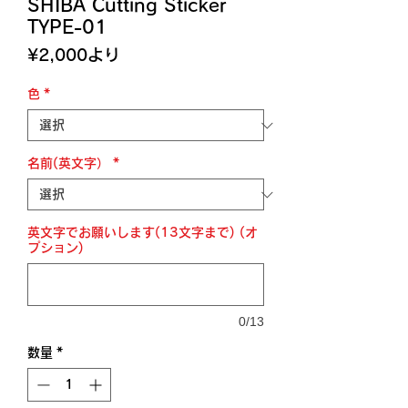
SHIBA Cutting Sticker
TYPE-01
セ
¥2,000
より
ー
ル
色
*
価
格
名前(英文字）
*
英文字でお願いします(13文字まで) (オ
プション)
0/13
数量
*