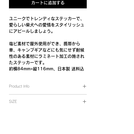
カートに追加する
ユニークでトレンディなステッカーで、
愛らしい柴犬への愛情をスタイリッシュ
にアピールしましょう。
塩ビ素材で屋外使用ができ、携帯から
車、キャンプギアなどにも気にせず耐候
性のある素材にラミネート加工の施され
たステッカーです。
約横84mm×縦116mm、日本製 送料込
Product Info
ホワイト グロス（艶あり光沢塩ビ）
SIZE
約横84mm×縦116mm