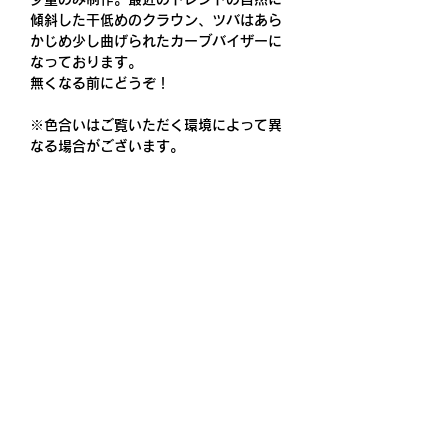
傾斜した干低めのクラウン、ツバはあら
かじめ少し曲げられたカーブバイザーに
なっております。
無くなる前にどうぞ！
※色合いはご覧いただく環境によって異
なる場合がございます。
サイズ
約55cm - 約60cm
取り扱いの注意
刺繍糸が汗・雨等で濡れた場合、摩擦な
素材
ど、他の衣服に色移りすることがありま
すのでご注意ください。
素材構成: コットン 100%ツイル