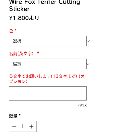
Wire Fox Terrier Cutting
Sticker
セ
¥1,800
より
ー
ル
色
*
価
格
名前(英文字）
*
英文字でお願いします(13文字まで) (オ
プション)
0/13
数量
*