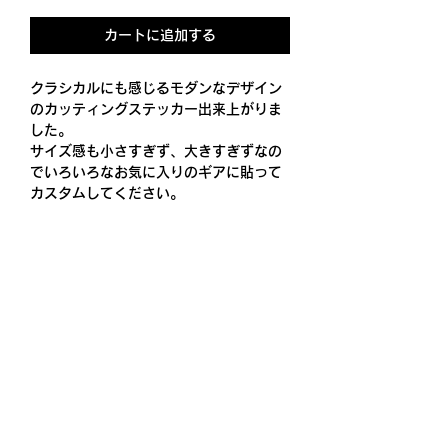
カートに追加する
クラシカルにも感じるモダンなデザイン
のカッティングステッカー出来上がりま
した。
サイズ感も小さすぎず、大きすぎずなの
でいろいろなお気に入りのギアに貼って
カスタムしてください。
塩ビ素材で屋外使用ができる耐候性のあ
るカッティングシートステッカーです。
※ 名入れは13文字までプラス￥200に
なります。
※送料込
Product Info
スペシャル塩ビフィルム 70ミクロン
SIZE
（つや消し）